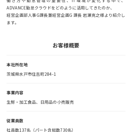
働き方や勤怠管理の重要性、IT環境が変化する中で、
ADVANCE勤怠クラウドをどのように活用してきたのか、
経営企画部人事G課長兼経営企画G 課長 岩瀬克之様より紹介し
ます。
お客様概要
本社所在地
茨城県水戸市住吉町284-1
事業内容
生鮮・加工食品、日用品の小売販売
従業員数
社員数137名（パート含総数730名）